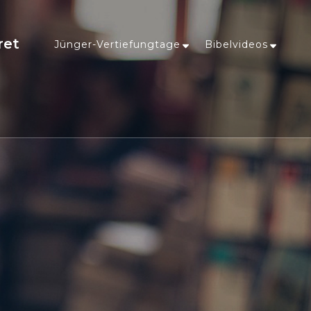
ret
Jünger-Vertiefungtage
Bibelvideos