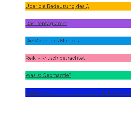
Über die Bedeutung des Qi
Das Pentagramm
Die Macht des Mondes
Reiki – Kritisch betrachtet
Was ist Geomantie?
Anthroposophie – Ein kritischer Blick auf die