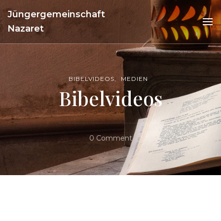
Jüngergemeinschaft
Nazaret
BIBELVIDEOS
MEDIEN
Bibelvideos
On
0 Comment
Bibelvideos